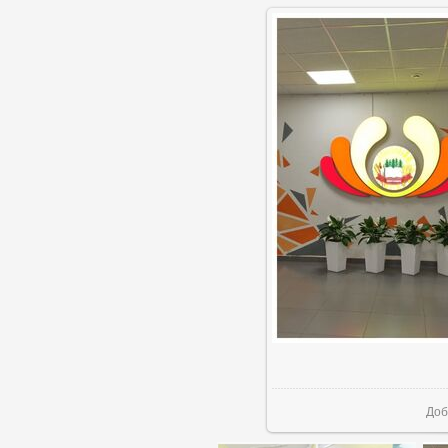
В р
Доб