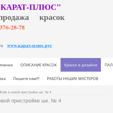
"КАРАТ-ПЛЮС"
продажа красок
6)376-28-78
ru
www.карат-плюс.рус
мпании
ОПИСАНИЕ КРАСОК
Краски в дизайне
ПАЛ
вка
Пишите нам!!!
РАБОТЫ НАШИХ МАСТЕРОВ
Фойе в новой пристройке шк. № 4
овой пристройке шк. № 4