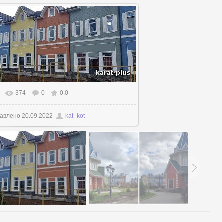
374
0
0.0
авлено
20.09.2022
kat_kot