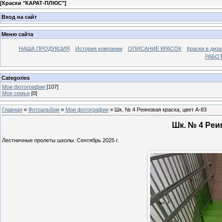
[
Краски "КАРАТ-ПЛЮС"
]
Вход на сайт
Меню сайта
НАША ПРОДУКЦИЯ
История компании
ОПИСАНИЕ КРАСОК
Краски в диза
РАБО
Categories
Мои фотографии
[107]
Моя семья
[0]
Главная
»
Фотоальбом
»
Мои фотографии
» Шк. № 4 Реиновая краска, цвет А-83
Шк. № 4 Реин
Лестничные пролеты школы. Сентябрь 2025 г.