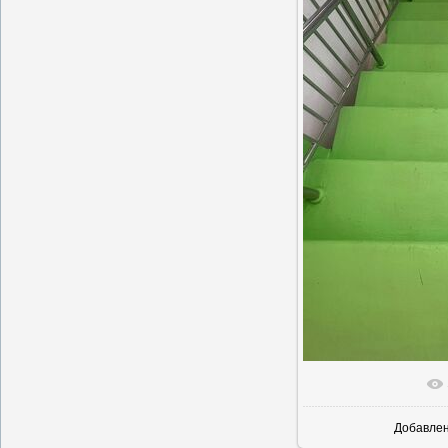
В реально
Добавле