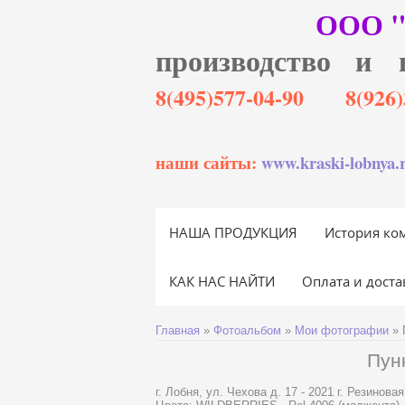
ООО 
производство и 
8(495)577-04-90 8(92
наши сайты:
www.kraski-lobnya.
НАША ПРОДУКЦИЯ
История ко
КАК НАС НАЙТИ
Оплата и доста
Главная
»
Фотоальбом
»
Мои фотографии
» 
Пун
г. Лобня, ул. Чехова д. 17 - 2021 г. Резиновая