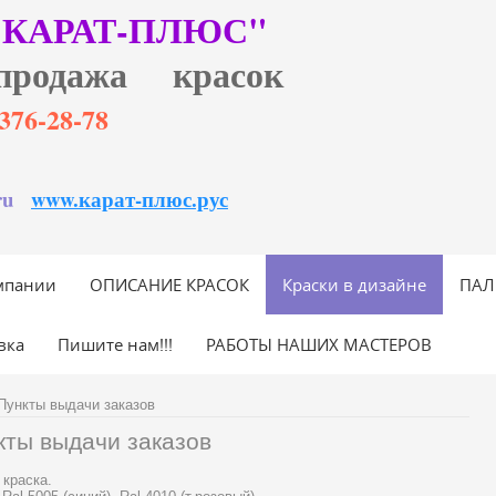
"КАРАТ-ПЛЮС"
продажа красок
6)376-28-78
ru
www.карат-плюс.рус
мпании
ОПИСАНИЕ КРАСОК
Краски в дизайне
ПАЛ
вка
Пишите нам!!!
РАБОТЫ НАШИХ МАСТЕРОВ
Пункты выдачи заказов
кты выдачи заказов
 краска.