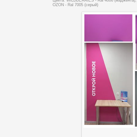
Цвета: WILDBERRIES - Ral 4006 (маджента), R
OZON - Ral 7005 (серый)
В р