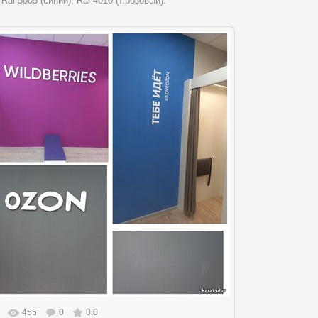
al 5005 (синий), Ral 4010 (т.розовый).
455
0
0.0
еальном размере
1024x768
/ 77.4Kb