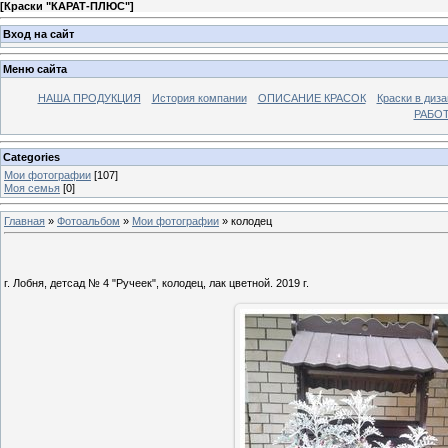
[
Краски "КАРАТ-ПЛЮС"
]
Вход на сайт
Меню сайта
НАША ПРОДУКЦИЯ
История компании
ОПИСАНИЕ КРАСОК
Краски в диза
РАБО
Categories
Мои фотографии
[107]
Моя семья
[0]
Главная
»
Фотоальбом
»
Мои фотографии
» колодец
г. Лобня, детсад № 4 "Ручеек", колодец, лак цветной. 2019 г.