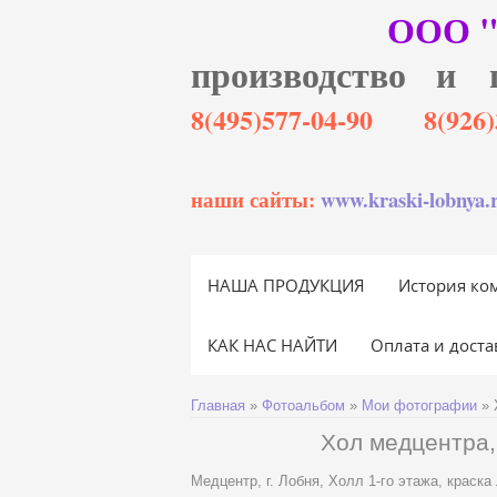
ООО 
производство и 
8(495)577-04-90 8(92
наши сайты:
www.kraski-lobnya.
НАША ПРОДУКЦИЯ
История ко
КАК НАС НАЙТИ
Оплата и доста
Главная
»
Фотоальбом
»
Мои фотографии
» 
Хол медцентра, 
Медцентр, г. Лобня, Холл 1-го этажа, краск