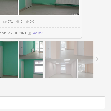
671
0
0.0
альном размере
1200x1200
/ 150.5Kb
авлено
25.01.2021
kat_kot