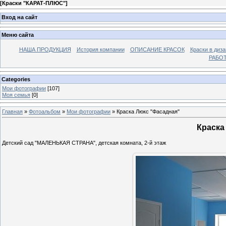
[
Краски "КАРАТ-ПЛЮС"
]
Вход на сайт
Меню сайта
НАША ПРОДУКЦИЯ
История компании
ОПИСАНИЕ КРАСОК
Краски в диза
РАБО
Categories
Мои фотографии
[107]
Моя семья
[0]
Главная
»
Фотоальбом
»
Мои фотографии
» Краска Люкс "Фасадная"
Краска
Детский сад "МАЛЕНЬКАЯ СТРАНА", детская комната, 2-й этаж