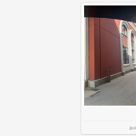
В р
Доб