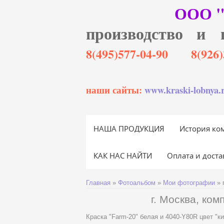
ООО 
производство и 
8(495)577-04-90 8(92
наши сайты:
www.kraski-lobnya.
НАША ПРОДУКЦИЯ
История ко
КАК НАС НАЙТИ
Оплата и доста
Главная
»
Фотоальбом
»
Мои фотографии
» 
г. Москва, ком
Краска "Farm-20" белая и 4040-Y80R цвет "ки