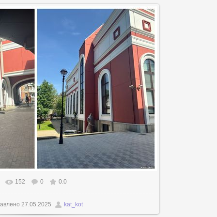
152
0
0.0
еальном размере
1200x816
/ 187.4Kb
авлено
27.05.2025
kat_kot