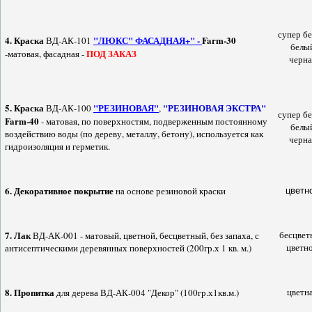
супер б
4.
Краска
"ЛЮКС" ФАСАДНАЯ+" -
Farm-30
ВД-АК-101
белы
ПОД ЗАКАЗ
-матовая, фасадная -
черна
5.
Краска
"РЕЗИНОВАЯ"
"РЕЗИНОВАЯ ЭКСТРА"
ВД-АК-100
,
супер б
Farm-40
- матовая, по поверхностям, подверженным постоянному
белы
воздействию воды (по дереву, металлу, бетону), используется как
черна
гидроизоляция и герметик.
6.
Декоративное покрытие
на основе резиновой краски
цветн
7.
Лак
бесцвет
ВД-АК-001 - матовый, цветной, бесцветный, без запаха, с
цветн
антисептическими деревянных поверхностей (200гр.х 1 кв. м.)
8.
Пропитка
цветн
для дерева ВД-АК-004 "Декор" (100гр.х1кв.м.)