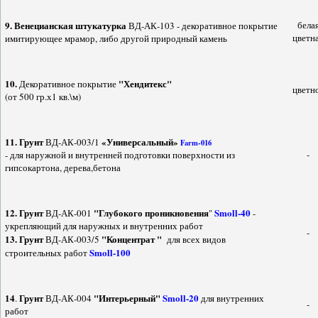
9.
Венецианская штукатурка
бела
ВД-АК-103 - декоративное покрытие
цветн
имитирующее мрамор, либо другой природный камень
10.
"Хендитекс"
Декоративное покрытие
цветн
(от 500 гр.х1 кв.\м)
11.
Грунт
«Универсальный»
ВД-АК-003/1
Farm-016
-
- для наружной и внутренней подготовки поверхности из
гипсокартона, дерева,бетона
12.
Грунт
"Глубокого проникновения
Smoll-40
ВД-АК-001
"
-
укрепляющий для наружных и внутренних работ
-
13. Грунт
"Концентрат "
ВД-АК-003/5
для всех видов
Smoll-100
строительных работ
14
Грунт
"Интерьерный"
Smoll-20
.
ВД-АК-004
для внутренних
-
работ