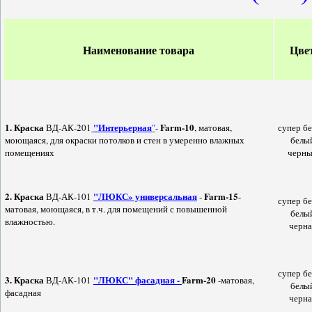
Наименование товара
Цве
1.
Краска
"Интерьерная
Farm-10
ВД-АК-201
"
-
,
матовая,
супер б
моющаяся, для окраски потолков и стен в умеренно влажных
белы
помещениях
черн
2.
Краска
"ЛЮКС» универсальная
Farm-15
ВД-АК-101
-
-
супер б
матовая, моющаяся, в т.ч. для помещений с повышенной
белы
влажностью.
черна
супер б
3.
Краска
"ЛЮКС" фасадная -
Farm-20
ВД-АК-101
-матовая,
белы
фасадная
черна